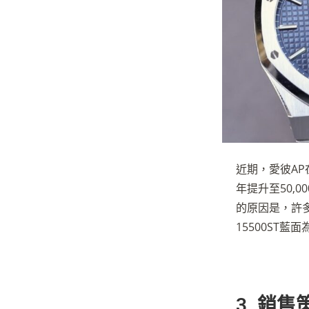
近期，
愛彼
A
年提升至50,
的原因是，許
15500ST藍
3. 銷