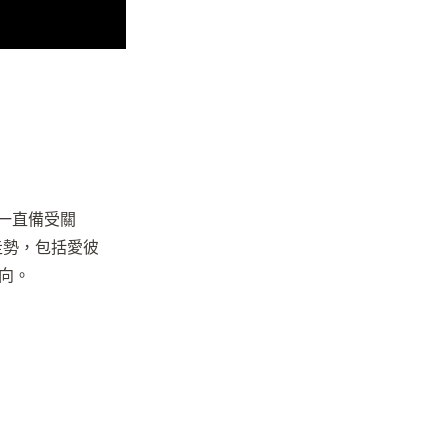
態一直備受關
走勢，包括愛彼
向。