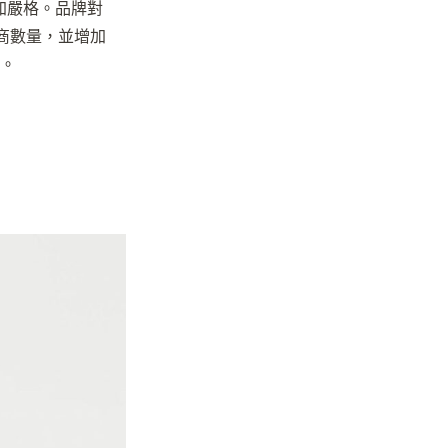
更加嚴格。品牌對
商數量，並增加
限。