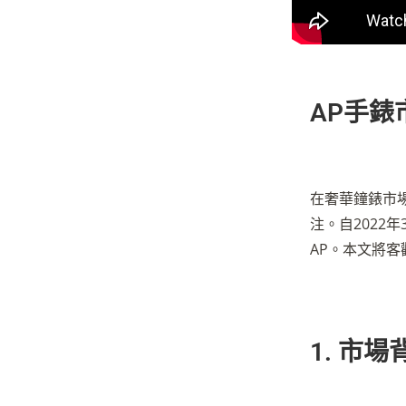
AP手
在奢華鐘錶市場
注。自202
AP。本文將
1. 市場