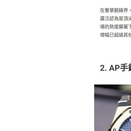
在奢華腕錶界
廣泛認為是頂
場的熱度顯著下降
增幅已超過其
2. A