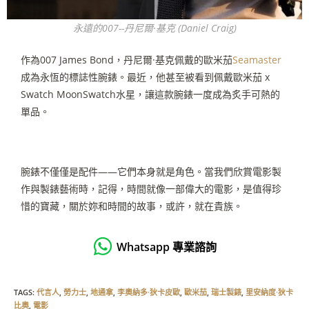
永遠的007--丹尼爾·基克 (Daniel Craig)
作為
007 James Bond
，丹尼爾
·
基克佩戴的歐米茄
Seamaster
成為永恆的標誌性腕錶。最近，他甚至被看到佩戴歐米茄
x
Swatch MoonSwatch
水星，讓這款腕錶一度成為炙手可熱的
單品。
腕錶不僅僅是配件
——
它們本身就是角色。當我們欣賞電影製
作與製錶藝術時，記得，時間就像一部偉大的電影，是值得珍
惜的寶藏，關於妳和時間的故事，或許，就在貴族。
Whatsapp 專業諮詢
TAGS
:
代言人
,
勞力士
,
地通拿
,
李奧納多·狄卡皮歐
,
歐米茄
,
瑞士製錶
,
里安納度·狄卡
比奧
,
電影