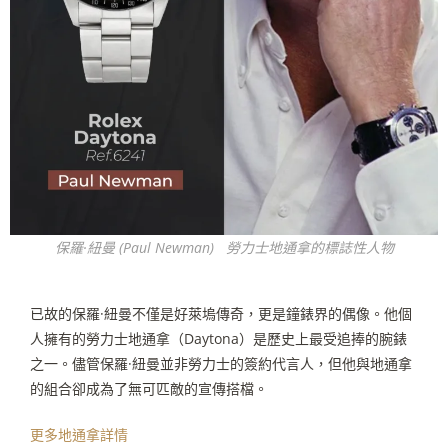
保羅·紐曼 (Paul Newman) 勞力士地通拿的標誌性人物
已故的保羅
·
紐曼不僅是好萊塢傳奇，更是鐘錶界的偶像。他個
人擁有的勞力士地通拿（Daytona）是歷史上最受追捧的腕錶
之一。儘管保羅
·
紐曼並非勞力士的簽約代言人，但他與地通拿
的組合卻成為了無可匹敵的宣傳搭檔。
更多地通拿詳情