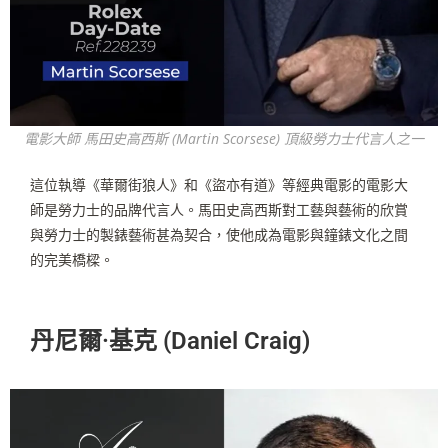
電影大師 馬田史高西斯 (Martin Scorsese) 頂級勞力士代言人之一
這位執導《華爾街狼人》和《盜亦有道》等經典電影的電影大
師是勞力士的品牌代言人。馬田史高西斯對工藝與藝術的欣賞
與勞力士的製錶藝術甚為契合，使他成為電影與鐘錶文化之間
的完美橋樑。
丹尼爾·基克 (Daniel Craig)